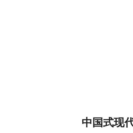
文
博
展
中国式现
馆