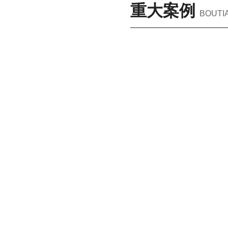
重大案例
BOUTI
城
市
更
新