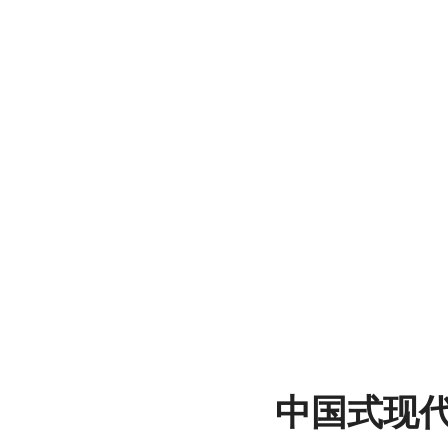
文
博
展
中国式现
馆