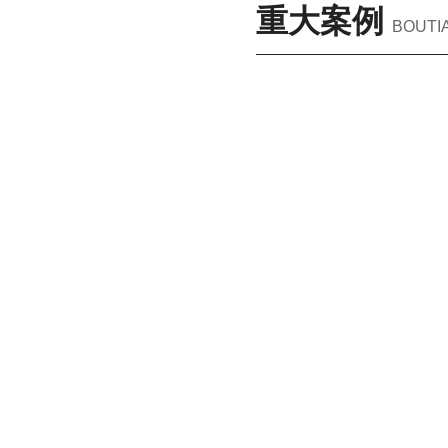
重大案例
BOUTI
城
市
更
新