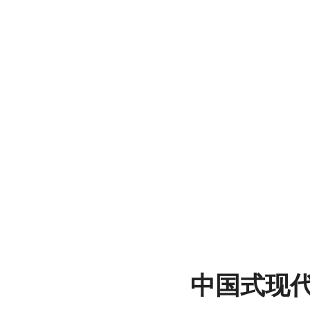
文
博
展
中国式现
馆