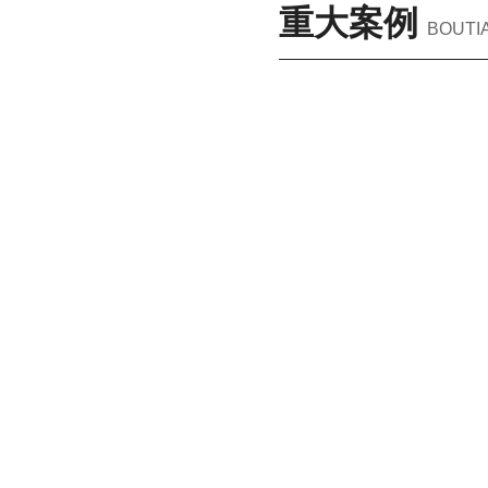
重大案例
BOUTI
城
市
更
新