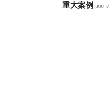
重大案例
BOUTI
城
市
更
新