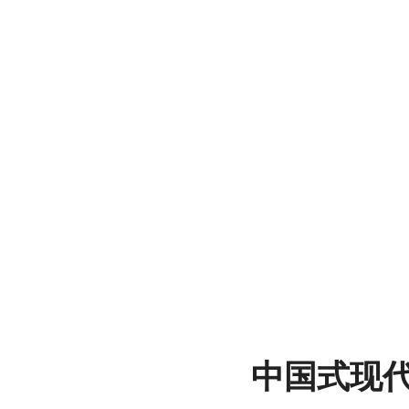
文
博
展
中国式现
馆